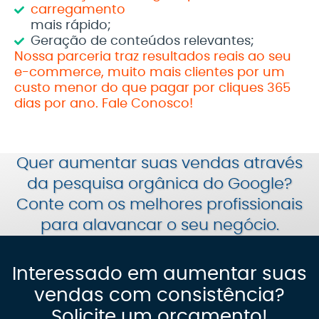
carregamento
mais rápido;
Geração de conteúdos relevantes;
Nossa parceria traz resultados reais ao seu
e-commerce, muito mais clientes por um
custo menor do que pagar por cliques 365
dias por ano. Fale Conosco!
Quer aumentar suas vendas através
da pesquisa orgânica do Google?
Conte com os melhores profissionais
para
alavancar o seu negócio
.
Interessado em aumentar suas
vendas com consistência?
Solicite um orçamento!