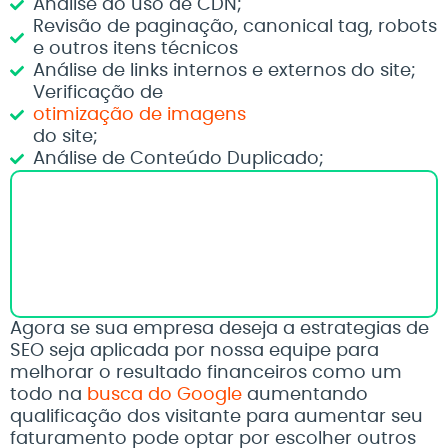
Análise do uso de CDN;
Revisão de paginação, canonical tag, robots
e outros itens técnicos
Análise de links internos e externos do site;
Verificação de
otimização de imagens
do site;
Análise de Conteúdo Duplicado;
Após a auditoria de seo você recebe um
relatório detalhado com todos os itens que
estão errados e o mais importante! Todos
os procedimentos necessários para corrigir
todos os itens levantados por nossa equipe.
Agora se sua empresa deseja a estrategias de
SEO seja aplicada por nossa equipe para
melhorar o resultado financeiros como um
todo na
busca do Google
aumentando
qualificação dos visitante para aumentar seu
faturamento pode optar por escolher outros